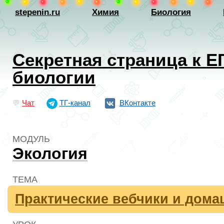
stepenin.ru
Химия
Биология
Секретная страница к Е
биологии
💬
Чат
ТГ-канал
ВКонтакте
МОДУЛЬ
Экология
ТЕМА
Практические вебчики и дома