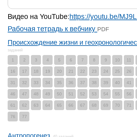
Видео на YouTube:
https://youtu.be/M
Рабочая тетрадь к вебчику
PDF
Происхождение жизни и геохронологиче
заданий
1
2
3
4
5
6
7
8
9
10
11
16
17
18
19
20
21
22
23
24
25
26
31
32
33
34
35
36
37
38
39
40
41
46
47
48
49
50
51
52
53
54
55
56
61
62
63
64
65
66
67
68
69
70
71
76
77
Антропогенез
40 заданий