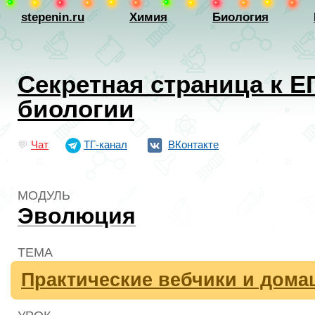
stepenin.ru
Химия
Биология
Секретная страница к Е
биологии
💬
Чат
ТГ-канал
ВКонтакте
МОДУЛЬ
Эволюция
ТЕМА
Практические вебчики и дома