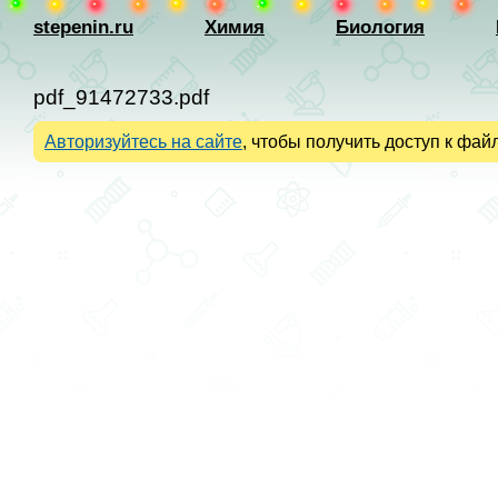
stepenin.ru
Химия
Биология
pdf_91472733.pdf
Авторизуйтесь на сайте
, чтобы получить доступ к файл