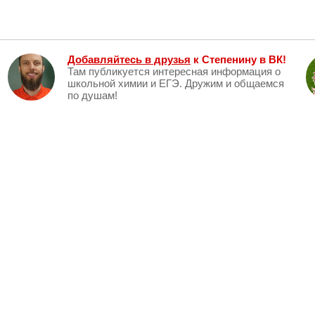
Добавляйтесь в друзья
к Степенину в ВК!
Там публикуется интересная информация о
школьной химии и ЕГЭ. Дружим и общаемся
по душам!
stepenin.ru
Химия
Биология
pdf_b389bad8.pdf
Авторизуйтесь на сайте
, чтобы получить доступ к файл