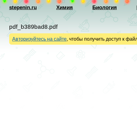
stepenin.ru
Химия
Биология
pdf_b389bad8.pdf
Авторизуйтесь на сайте
, чтобы получить доступ к файл