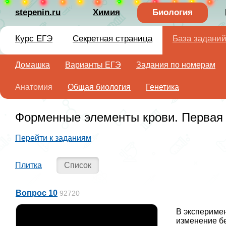
stepenin.ru
Химия
Биология
Курс ЕГЭ
Секретная страница
База задани
Домашка
Варианты ЕГЭ
Задания по номерам
Анатомия
Общая биология
Генетика
Форменные элементы крови. Первая 
Перейти к заданиям
Плитка
Список
Вопрос 10
92720
В эксперимен
изменение бе