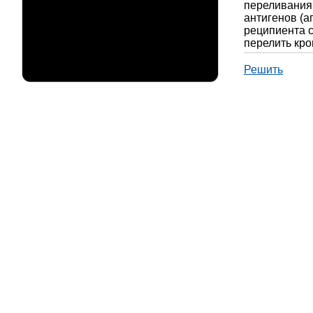
переливания
антигенов (а
реципиента с 
перелить кро
Решить
Для каждой 
соответству
1) увеличила
2) уменьшил
3) не измени
Запишите в 
каждой велич
повторяться.
СОДЕРЖ