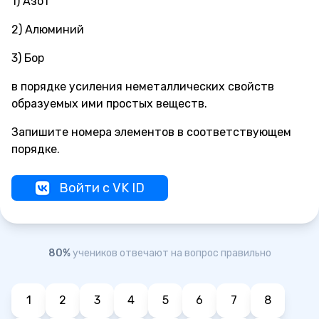
1) Азот
2) Алюминий
3) Бор
в порядке усиления неметаллических свойств
образуемых ими простых веществ.
Запишите номера элементов в соответствующем
порядке.
Войти с VK ID
80%
учеников отвечают на вопрос правильно
1
2
3
4
5
6
7
8