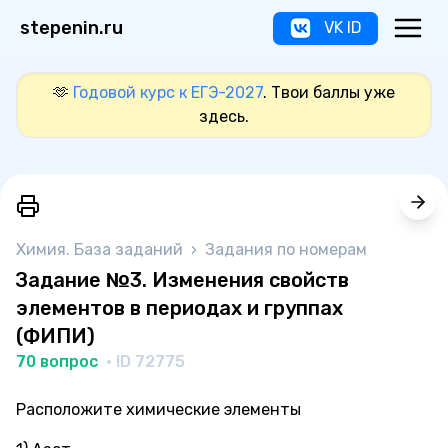
stepenin.ru
VK ID
🫶
Годовой курс к ЕГЭ-2027
. Твои баллы уже
здесь.
Химия. База заданий
›
Задания по номерам
Задание №3. Изменения свойств
элементов в периодах и группах
(ФИПИ)
70 вопрос
· ID 72775
Расположите химические элементы