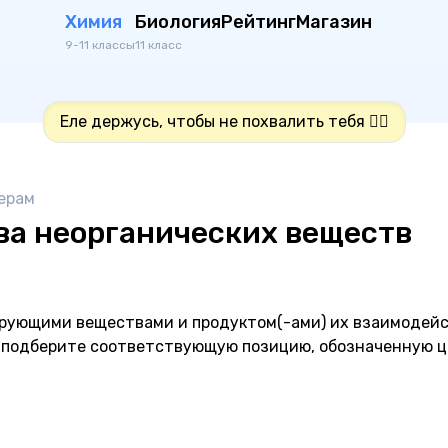
Химия
Биология
Рейтинг
Магазин
9-11 классы
11 класс
Еле держусь, чтобы не похвалить тебя 👍🏻
ерам
ва неорганических веществ
рующими веществами и продуктом(-ами) их взаимодейс
, подберите соответствующую позицию, обозначенную ц