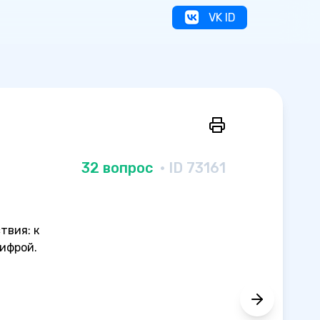
VK ID
32 вопрос
· ID 73161
твия: к
ифрой.