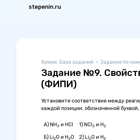
stepenin.ru
Химия. База заданий
›
Задания по ном
Задание №9. Свойст
(ФИПИ)
Установите соответствие между реаги
каждой позиции, обозначенной буквой
А) NH
и HCl
1) NCl
и H
3
3
2
Б) Li
O и H
O
2) Li
O и H
2
2
2
2