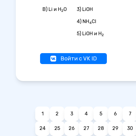
В) Li и H
O
3) LiOH
2
4) NH
Cl
4
5) LiOH и H
2
Войти с VK ID
1
2
3
4
5
6
7
24
25
26
27
28
29
30