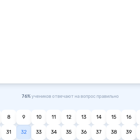
76%
учеников отвечают на вопрос правильно
8
9
10
11
12
13
14
15
16
31
32
33
34
35
36
37
38
39