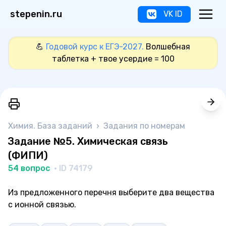
stepenin.ru
VK ID
💪
Годовой курс к ЕГЭ-2027.
Волшебная
таблетка + твое усердие = 100
Химия. База заданий
›
Задания по номерам
Задание №5. Химическая связь
(ФИПИ)
54 вопрос
· ID 74179
Из предложенного перечня выберите два вещества
с ионной связью.