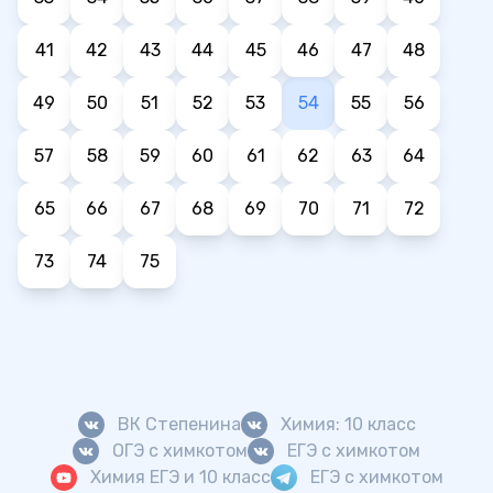
41
42
43
44
45
46
47
48
49
50
51
52
53
54
55
56
57
58
59
60
61
62
63
64
65
66
67
68
69
70
71
72
73
74
75
ВК Степенина
Химия: 10 класс
ОГЭ с химкотом
ЕГЭ с химкотом
Химия ЕГЭ и 10 класс
ЕГЭ с химкотом