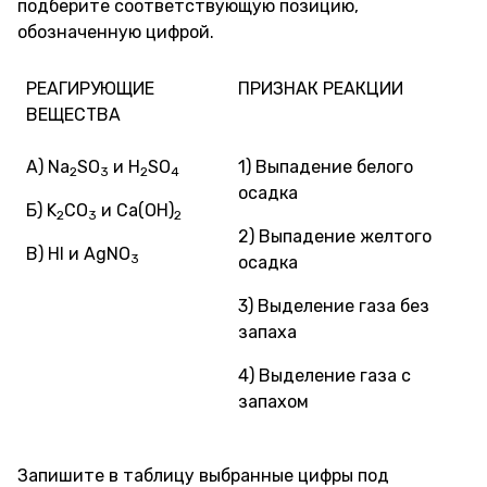
подберите соответствующую позицию,
обозначенную цифрой.
РЕАГИРУЮЩИЕ
ПРИЗНАК РЕАКЦИИ
ВЕЩЕСТВА
А) Na
SO
и H
SO
1) Выпадение белого
2
3
2
4
осадка
Б) K
CO
и Ca(OH)
2
3
2
2) Выпадение желтого
В) HI и AgNO
3
осадка
3) Выделение газа без
запаха
4) Выделение газа с
запахом
Запишите в таблицу выбранные цифры под