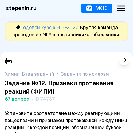
stepenin.ru
VK ID
🧠
Годовой курс к ЕГЭ-2027.
Крутая команда
преподов из МГУ и наставники-стобалльники.
Химия. База заданий
›
Задания по номерам
Задание №12. Признаки протекания
реакций (ФИПИ)
67 вопрос
· ID 74767
Установите соответствие между реагирующими
веществами и признаком протекающей между ними
реакции: к каждой позиции, обозначенной буквой,