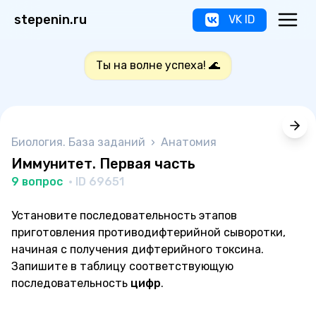
stepenin.ru
VK ID
Ты на волне успеха! 🌊
Биология. База заданий
›
Анатомия
Иммунитет. Первая часть
9 вопрос
· ID 69651
Установите последовательность этапов
приготовления противодифтерийной сыворотки,
начиная с получения дифтерийного токсина.
Запишите в таблицу соответствующую
последовательность
цифр
.