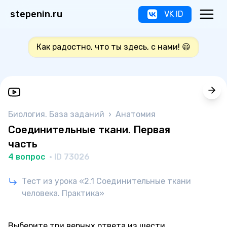
stepenin.ru
VK ID
Как радостно, что ты здесь, с нами! 😃
Биология. База заданий
›
Анатомия
Соединительные ткани. Первая
часть
4 вопрос
· ID 73026
Тест из урока «2.1 Соединительные ткани
человека. Практика»
Выберите три верных ответа из шести.