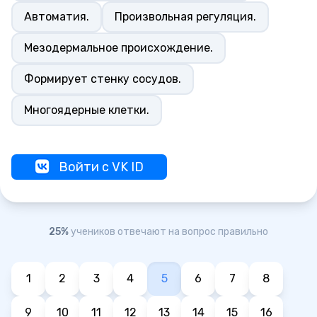
Автоматия.
Произвольная регуляция.
Мезодермальное происхождение.
Формирует стенку сосудов.
Многоядерные клетки.
Войти с VK ID
25%
учеников отвечают на вопрос правильно
1
2
3
4
5
6
7
8
9
10
11
12
13
14
15
16