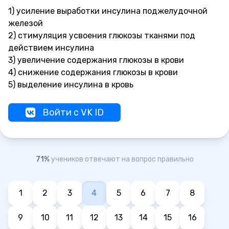
1) усиление выработки инсулина поджелудочной
железой
2) стимуляция усвоения глюкозы тканями под
действием инсулина
3) увеличение содержания глюкозы в крови
4) снижение содержания глюкозы в крови
5) выделение инсулина в кровь
Войти с VK ID
71%
учеников отвечают на вопрос правильно
1
2
3
4
5
6
7
8
9
10
11
12
13
14
15
16