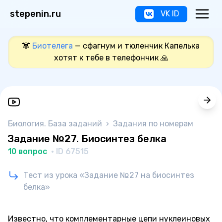
stepenin.ru
VK ID
🐼
Биотелега
— сфагнум и тюленчик Капелька
хотят к тебе в телефончик 🙏
Биология. База заданий
›
Задания по номерам
Задание №27. Биосинтез белка
10 вопрос
· ID 67515
Тест из урока «Задание №27 на биосинтез
белка»
Известно, что комплементарные цепи нуклеиновых