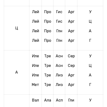
Лей
Про
Гис
Арг
У
Лей
Про
Гис
Арг
Ц
Ц
Лей
Про
Глн
Арг
А
Лей
Про
Глн
Арг
Г
Иле
Тре
Асн
Сер
У
Иле
Тре
Асн
Сер
Ц
А
Иле
Тре
Лиз
Арг
А
Мет
Тре
Лиз
Арг
Г
Вал
Ала
Асп
Гли
У