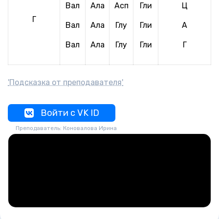
Вал
Ала
Асп
Гли
Ц
Г
Вал
Ала
Глу
Гли
А
Вал
Ала
Глу
Гли
Г
'Подсказка от преподавателя'
Войти с VK ID
Преподаватель: Коновалова Ирина