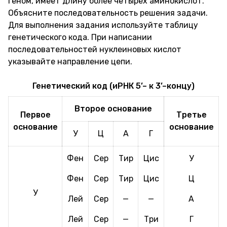
геном, имеет длину более четырех аминокислот.
Объясните последовательность решения задачи.
Для выполнения задания используйте таблицу
генетического кода. При написании
последовательностей нуклеиновых кислот
указывайте направление цепи.
Генетический код (иРНК 5’– к 3’–концу)
Второе основание
Первое
Третье
основание
основание
У
Ц
А
Г
Фен
Сер
Тир
Цис
У
Фен
Сер
Тир
Цис
Ц
У
Лей
Сер
—
—
А
Лей
Сер
—
Три
Г