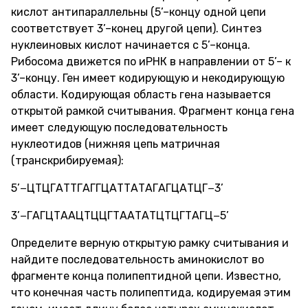
кислот антипараллельны (5’–концу одной цепи
соответствует 3’–конец другой цепи). Синтез
нуклеиновых кислот начинается с 5’–конца.
Рибосома движется по иРНК в направлении от 5’– к
3’–концу. Ген имеет кодирующую и некодирующую
области. Кодирующая область гена называется
открытой рамкой считывания. Фрагмент конца гена
имеет следующую последовательность
нуклеотидов (нижняя цепь матричная
(транскрибируемая):
5’−ЦТЦГАТТГАГГЦАТТАТАГАГЦАТЦГ−3’
3’−ГАГЦТААЦТЦЦГТААТАТЦТЦГТАГЦ−5’
Определите верную открытую рамку считывания и
найдите последовательность аминокислот во
фрагменте конца полипептидной цепи. Известно,
что конечная часть полипептида, кодируемая этим