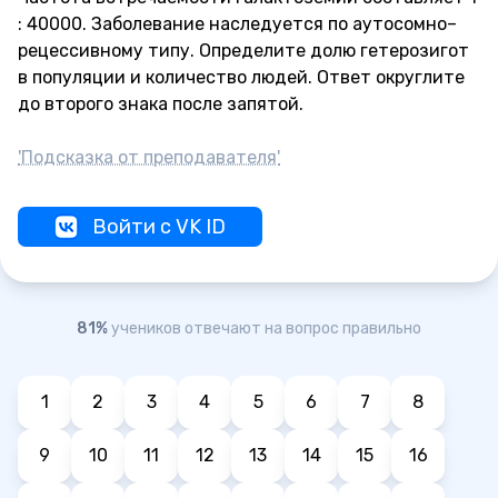
: 40000. Заболевание наследуется по аутосомно–
рецессивному типу. Определите долю гетерозигот
в популяции и количество людей. Ответ округлите
до второго знака после запятой.
'Подсказка от преподавателя'
Войти с VK ID
81%
учеников отвечают на вопрос правильно
1
2
3
4
5
6
7
8
9
10
11
12
13
14
15
16