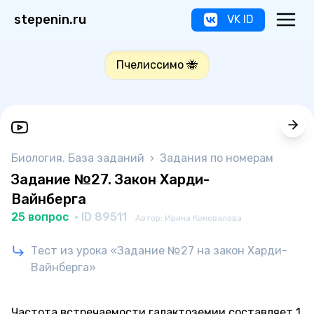
stepenin.ru
VK ID
Пчелиссимо 🐝
Биология. База заданий
›
Задания по номерам
Задание №27. Закон Харди-
Вайнберга
25 вопрос
· ID 89511
Автор: Ирина Коновалова
Тест из урока «Задание №27 на закон Харди-
Вайнберга»
Частота встречаемости галактоземии составляет 1