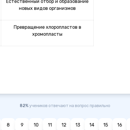
Естественный отбор и образование
новых видов организмов
Превращение хлоропластов в
хромопласты
82%
учеников отвечают на вопрос правильно
8
9
10
11
12
13
14
15
16