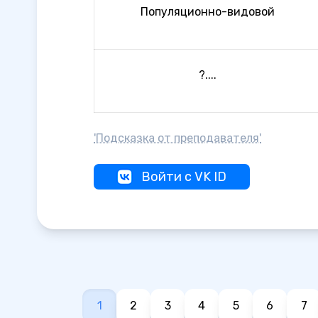
Популяционно-видовой
?....
'Подсказка от преподавателя'
Войти с VK ID
1
2
3
4
5
6
7