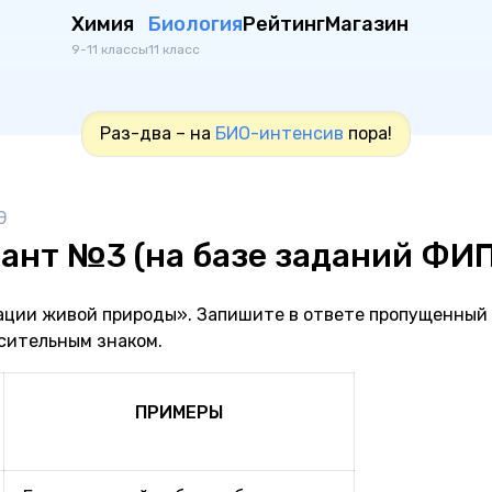
Химия
Биология
Рейтинг
Магазин
9-11 классы
11 класс
Раз-два – на
БИО-интенсив
пора!
Э
ант №3 (на базе заданий ФИ
ации живой природы». Запишите в ответе пропущенный
сительным знаком.
ПРИМЕРЫ