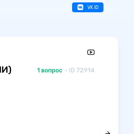
VK ID
ПИ)
1 вопрос
· ID 72914