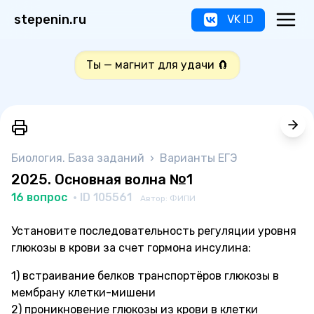
stepenin.ru
VK ID
Ты — магнит для удачи 🧲
Биология. База заданий
›
Варианты ЕГЭ
2025. Основная волна №1
16 вопрос
· ID 105561
Автор: ФИПИ
Установите последовательность регуляции уровня
глюкозы в крови за счет гормона инсулина:
1) встраивание белков транспортёров глюкозы в
мембрану клетки-мишени
2) проникновение глюкозы из крови в клетки