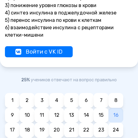
3) понижение уровня глюкозы в крови
4) синтез инсулина в поджелудочной железе
5) перенос инсулина по крови к клеткам
6) взаимодействие инсулина с рецепторами
клетки-мишени
Войти с VK ID
25%
учеников отвечают на вопрос правильно
1
2
3
4
5
6
7
8
9
10
11
12
13
14
15
16
17
18
19
20
21
22
23
24