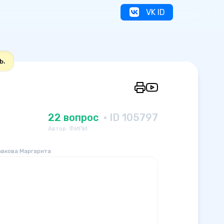
VK ID
ь.
22 вопрос
· ID 105797
Автор: ФИПИ
авкова Маргарита