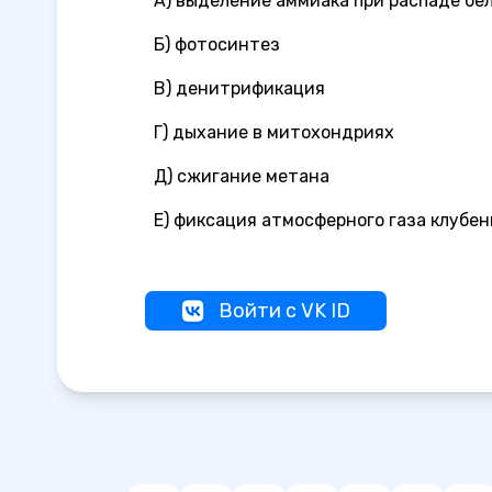
А) выделение аммиака при распаде бе
Б) фотосинтез
В) денитрификация
Г) дыхание в митохондриях
Д) сжигание метана
Е) фиксация атмосферного газа клубе
Войти с VK ID