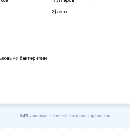
лков
1) углерод
2) азот
ньковыми бактериями
63%
учеников отвечают на вопрос правильно