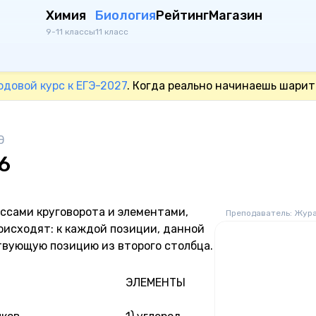
Химия
Биология
Рейтинг
Магазин
9-11 классы
11 класс
одовой курс к ЕГЭ-2027
. Когда реально начинаешь шарит
Э
6
ссами круговорота и элементами,
Преподаватель: Жур
оисходят: к каждой позиции, данной
твующую позицию из второго столбца.
ЭЛЕМЕНТЫ