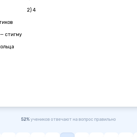
2) 4
тиков
 — стигму
кольца
52%
учеников отвечают на вопрос правильно