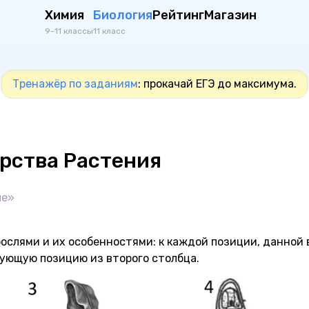
Химия
Биология
Рейтинг
Магазин
9-11 классы
11 класс
Тренажёр по заданиям
: прокачай ЕГЭ до максимума.
арства Растения
ые»
слями и их особенностями: к каждой позиции, данной 
ующую позицию из второго столбца.