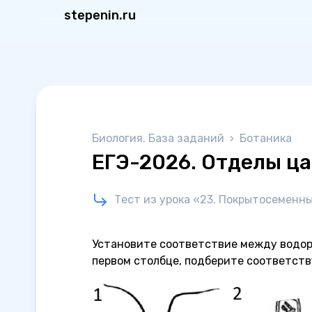
stepenin.ru
Биология. База заданий
›
Ботаника
ЕГЭ-2026. Отделы ц
Тест из урока «23. Покрытосеменн
Установите соответствие между водоро
первом столбце, подберите соответств