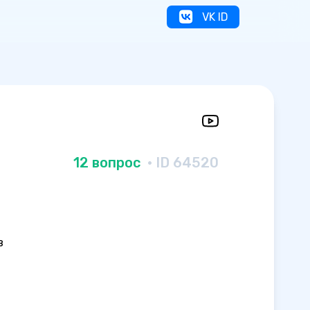
VK ID
12 вопрос
· ID 64520
в