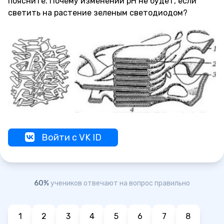
поясните. Почему изменений рН не будет, если
светить на растение зеленым светодиодом?
Войти с VK ID
60%
учеников отвечают на вопрос правильно
1
2
3
4
5
6
7
8