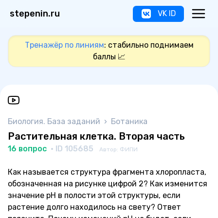
stepenin.ru
VK ID
Тренажёр по линиям
: стабильно поднимаем
баллы 📈
Биология. База заданий
›
Ботаника
Растительная клетка. Вторая часть
16 вопрос
· ID 105685
Автор: ФИПИ
Как называется структура фрагмента хлоропласта,
обозначенная на рисунке цифрой 2? Как изменится
значение рН в полости этой структуры, если
растение долго находилось на свету? Ответ