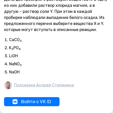
из них добавили раствор хлорида магния, а в
другую – раствор соли Y. При этом в каждой
пробирке наблюдали выпадение белого осадка. Из
предложенного перечня выберите вещества X и Y,
которые могут вступать в описанные реакции.
СаСO
3
K
РO
3
4
LiОН
NaNO
3
NaOH
Подсказка Андрея Степенина
Войти с VK ID