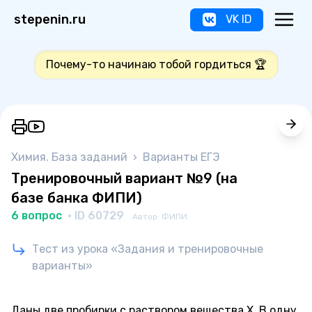
stepenin.ru
VK ID
Почему-то начинаю тобой гордиться 🏆
Химия. База заданий
›
Варианты ЕГЭ
Тренировочный вариант №9 (на
базе банка ФИПИ)
6 вопрос
· ID 60729
Автор: ФИПИ
Тест из урока «Задания и тренировочные
варианты»
Даны две пробирки с раствором вещества X. В одну