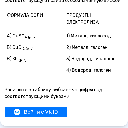
соответствующую позицию, обозначенную цифрой.
ФОРМУЛА СОЛИ
ПРОДУКТЫ
ЭЛЕКТРОЛИЗА
А) CuSO
1) Металл, кислород
4
(
p-p)
Б) CuCl
2) Металл, галоген
2
(
p-p)
В) KF
3) Водород, кислород
(p-p)
4) Водород, галоген
Запишите в таблицу выбранные цифры под
соответствующими буквами.
Войти с VK ID