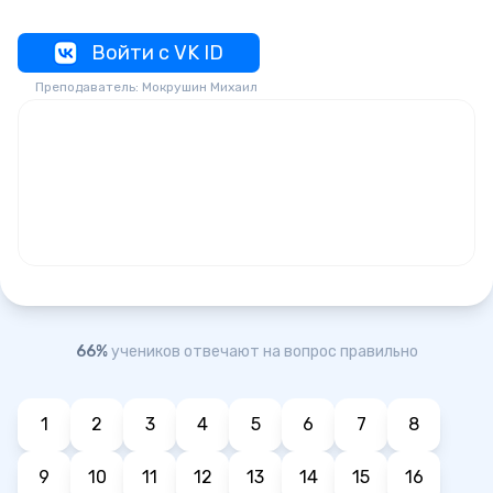
Войти с VK ID
Преподаватель: Мокрушин Михаил
66%
учеников отвечают на вопрос правильно
1
2
3
4
5
6
7
8
9
10
11
12
13
14
15
16