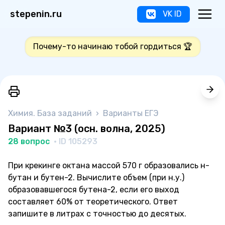
stepenin.ru
VK ID
Почему-то начинаю тобой гордиться 🏆
Химия. База заданий
›
Варианты ЕГЭ
Вариант №3 (осн. волна, 2025)
28 вопрос
· ID 105293
При крекинге октана массой 570 г образовались н-
бутан и бутен-2. Вычислите объем (при н.у.)
образовавшегося бутена-2, если его выход
составляет 60% от теоретического. Ответ
запишите в литрах с точностью до десятых.