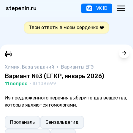
stepenin.ru
VK ID
Твои ответы в моем сердечке ❤️
Химия. База заданий
›
Варианты ЕГЭ
Вариант №3 (ЕГКР, январь 2026)
11 вопрос
· ID 108699
Из предложенного перечня выберите два вещества,
которые являются гомологами.
Пропаналь
Бензальдегид