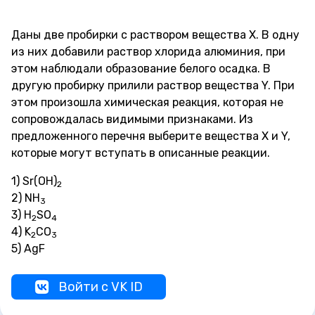
Даны две пробирки с раствором вещества X. В одну
из них добавили раствор хлорида алюминия, при
этом наблюдали образование белого осадка. В
другую пробирку прилили раствор вещества Y. При
этом произошла химическая реакция, которая не
сопровождалась видимыми признаками. Из
предложенного перечня выберите вещества X и Y,
которые могут вступать в описанные реакции.
1) Sr(OH)
2
2) NH
3
3) H
SO
2
4
4) K
CO
2
3
5) AgF
Войти с VK ID