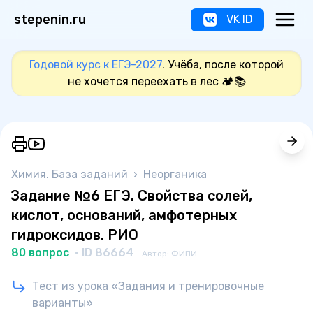
stepenin.ru
VK ID
Годовой курс к ЕГЭ-2027
. Учёба, после которой
не хочется переехать в лес 🏕️📚
Химия. База заданий
›
Неорганика
Задание №6 ЕГЭ. Свойства солей,
кислот, оснований, амфотерных
гидроксидов. РИО
80 вопрос
· ID 86664
Автор: ФИПИ
Тест из урока «Задания и тренировочные
варианты»