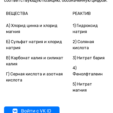
соответствующую позицию, обозначенную цифрой.
ВЕЩЕСТВА
РЕАКТИВ
A) Хлорид цинка и хлорид
1) Гидроксид
магния
натрия
Б) Сульфат натрия и хлорид
2) Соляная
натрия
кислота
B) Карбонат калия и силикат
3) Нитрат бария
калия
4)
Г) Серная кислота и азотная
Фенолфталеин
кислота
5) Нитрат
магния
Войти с VK ID