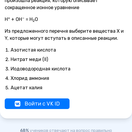
произошла реакция, которую описывает
сокращенное ионное уравнение
+
−
Н
+ ОН
= Н
О
2
Из предложенного перечня выберите вещества X и
Y, которые могут вступать в описанные реакции.
Азотистая кислота
Нитрат меди (II)
Иодоводородная кислота
Хлорид аммония
Ацетат калия
Войти с VK ID
68%
учеников отвечают на вопрос правильно