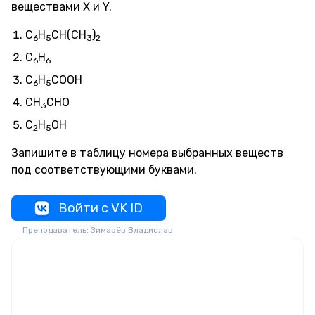
веществами X и Y.
C
H
CH(CH
)
6
5
3
2
C
H
6
6
C
H
СООН
6
5
СН
CHO
3
C
H
OH
2
5
Запишите в таблицу номера выбранных веществ
под соответствующими буквами.
Войти с VK ID
Преподаватель: Зимарёв Владислав