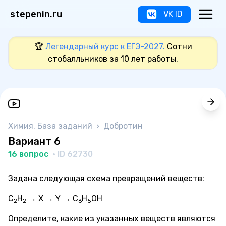
stepenin.ru
VK ID
🏆
Легендарный курс к ЕГЭ-2027.
Сотни
стобалльников за 10 лет работы.
Химия. База заданий
›
Добротин
Вариант 6
16 вопрос
· ID 62730
Задана следующая схема превращений веществ:
C
H
→ X → Y → C
H
ОН
2
2
6
5
Определите, какие из указанных веществ являются