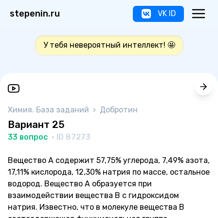
stepenin.ru
VK ID
У тебя невероятный интеллект! 🤩
Химия. База заданий
›
Добротин
Вариант 25
33 вопрос
· ID 87273
Вещество A содержит 57,75% углерода, 7,49% азота,
17,11% кислорода, 12,30% натрия по массе, остальное
водород. Вещество A образуется при
взаимодействии вещества B с гидроксидом
натрия. Известно, что в молекуле вещества В