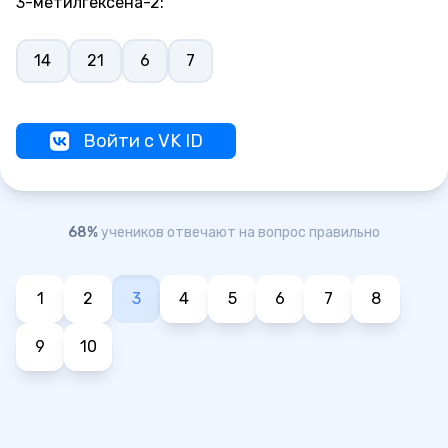
3-метилгексена-2:
14
21
6
7
Войти с VK ID
68%
учеников отвечают на вопрос правильно
1
2
3
4
5
6
7
8
9
10