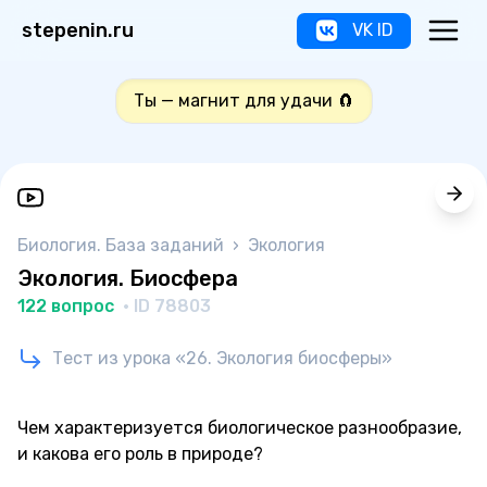
stepenin.ru
VK ID
Ты — магнит для удачи 🧲
Биология. База заданий
›
Экология
Экология. Биосфера
122 вопрос
· ID 78803
Тест из урока «26. Экология биосферы»
Чем характеризуется биологическое разнообразие,
и какова его роль в природе?