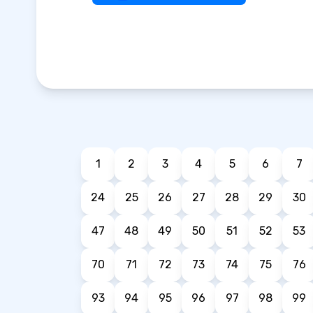
1
2
3
4
5
6
7
24
25
26
27
28
29
30
47
48
49
50
51
52
53
70
71
72
73
74
75
76
93
94
95
96
97
98
99