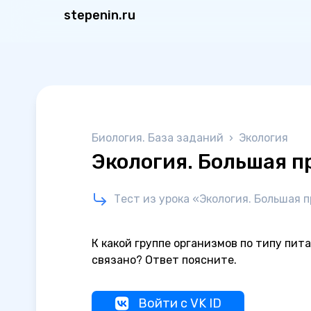
stepenin.ru
Биология. База заданий
›
Экология
Экология. Большая п
Тест из урока «Экология. Большая 
К какой группе организмов по типу пит
связано? Ответ поясните.
Войти с VK ID