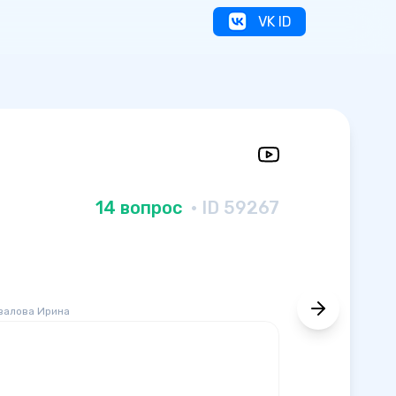
VK ID
14 вопрос
· ID 59267
валова Ирина