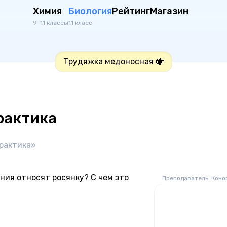
Химия
Биология
Рейтинг
Магазин
9-11 классы
11 класс
Трудяжка медоносная 🐝
рактика
практика»
ания относят росянку? С чем это
Преподаватель: Коно