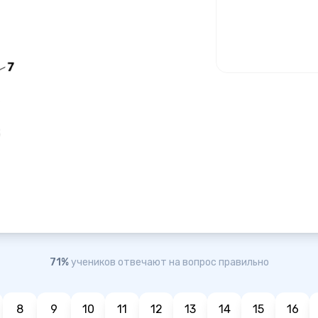
71%
учеников отвечают на вопрос правильно
8
9
10
11
12
13
14
15
16