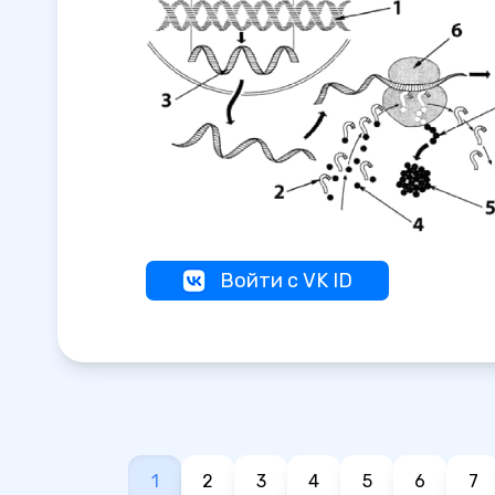
Войти с VK ID
1
2
3
4
5
6
7