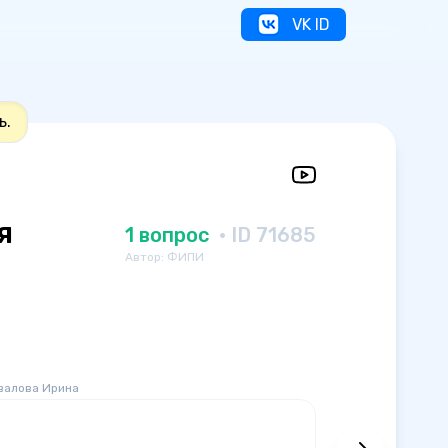
VK ID
ь.
я
1 вопрос
· ID 71685
Автор: ФИПИ
валова Ирина