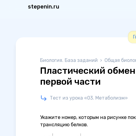
stepenin.ru
Г
Биология. База заданий
›
Общая биоло
Пластический обмен
первой части
Тест из урока «03. Метаболизм»
Укажите номер, которым на рисунке по
трансляцию белков.