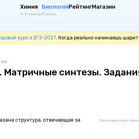
Химия
Биология
Рейтинг
Магазин
9-11 классы
11 класс
одовой курс к ЕГЭ-2027
. Когда реально начинаешь шарит
гия
. Матричные синтезы. Задани
казана структура, отвечающая за
Преподаватель: Коно