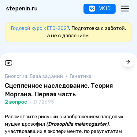
stepenin.ru
VK ID
Годовой курс к ЕГЭ-2027
. Подготовка с заботой,
а не с давлением.
Биология. База заданий
›
Генетика
Сцепленное наследование. Теория
Моргана. Первая часть
2 вопрос
· ID 72695
Рассмотрите рисунки с изображением плодовых
мушек дрозофил
(Drosophila melanogaster),
участвовавших в эксперименте, по результатам