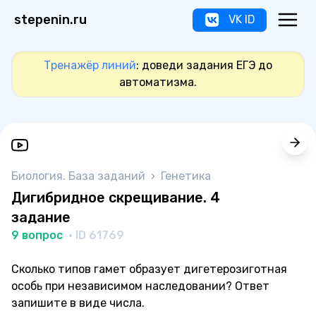
stepenin.ru
VK ID
Тренажёр линий
: доведи задания ЕГЭ до
автоматизма.
Биология. База заданий
›
Генетика
Дигибридное скрещивание. 4
задание
9 вопрос
· ID 61769
Сколько типов гамет образует дигетерозиготная
особь при независимом наследовании? Ответ
запишите в виде числа.