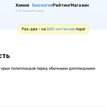
Химия
Биология
Рейтинг
Магазин
9-11 классы
11 класс
Раз-два – на
БИО-интенсив
пора!
сть
оторых полиплоидов перед обычными диплоидными