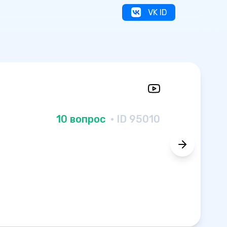
VK ID
10 вопрос
· ID 95010