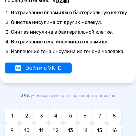
последовательность
цифр
.
Встраивание плазмиды в бактериальную клетку.
Очистка инсулина от других молекул.
Синтез инсулина в бактериальной клетке.
Встраивание гена инсулина в плазмиду.
Извлечение гена инсулина из генома человека.
Войти с VK ID
39%
учеников отвечают на вопрос правильно
1
2
3
4
5
6
7
8
9
10
11
12
13
14
15
16