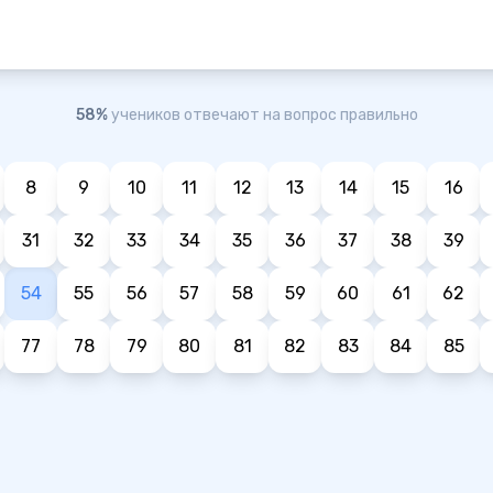
58%
учеников отвечают на вопрос правильно
8
9
10
11
12
13
14
15
16
31
32
33
34
35
36
37
38
39
54
55
56
57
58
59
60
61
62
77
78
79
80
81
82
83
84
85