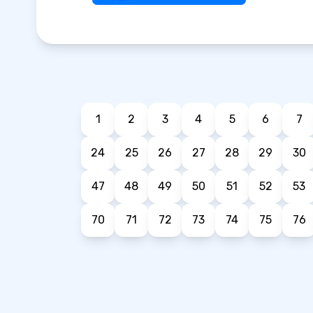
1
2
3
4
5
6
7
24
25
26
27
28
29
30
47
48
49
50
51
52
53
70
71
72
73
74
75
76