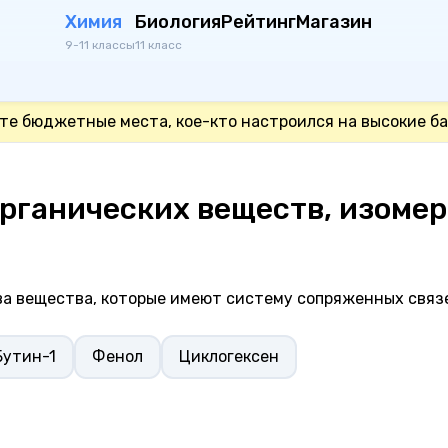
Химия
Биология
Рейтинг
Магазин
9-11 классы
11 класс
те бюджетные места, кое-кто настроился на высокие ба
органических веществ, изомер
ва вещества, которые имеют систему сопряженных связ
Бутин-1
Фенол
Циклогексен