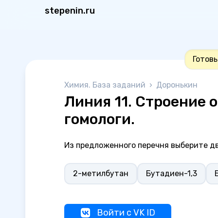
stepenin.ru
Готовь
Химия. База заданий
›
Доронькин
Линия 11. Строение 
гомологи.
Из предложенного перечня выберите д
2-метилбутан
Бутадиен-1,3
Войти с VK ID