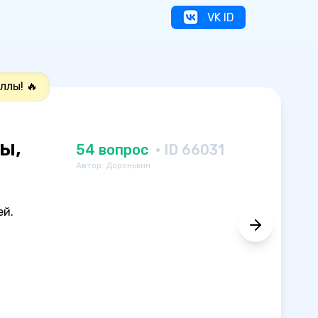
VK ID
ллы! 🔥
ы,
54 вопрос
· ID 66031
Автор: Доронькин
ей.