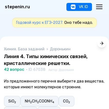
stepenin.ru
VK ID
Годовой курс к ЕГЭ-2027.
Оно тебе надо.
Химия. База заданий
›
Доронькин
Линия 4. Типы химических связей,
кристаллические решетки.
42 вопрос
· ID 67038
Автор: Доронькин
Из предложенного перечня выберите два вещества,
которые имеют молекулярное строение.
SiO
NH
CH
COONH
СО
2
2
2
4
2