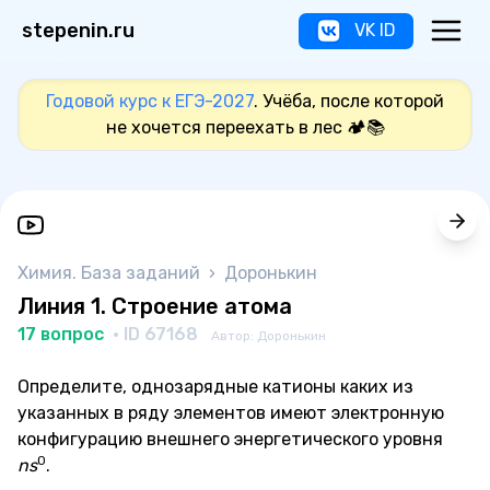
stepenin.ru
VK ID
Годовой курс к ЕГЭ-2027
. Учёба, после которой
не хочется переехать в лес 🏕️📚
Химия. База заданий
›
Доронькин
Линия 1. Строение атома
17 вопрос
· ID 67168
Автор: Доронькин
Определите, однозарядные катионы каких из
указанных в ряду элементов имеют электронную
конфигурацию внешнего энергетического уровня
0
ns
.