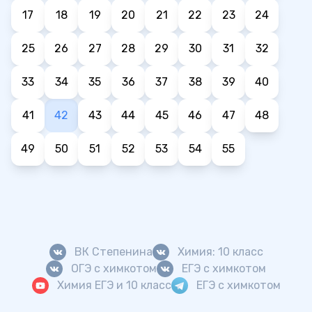
17
18
19
20
21
22
23
24
25
26
27
28
29
30
31
32
33
34
35
36
37
38
39
40
41
42
43
44
45
46
47
48
49
50
51
52
53
54
55
ВК Степенина
Химия: 10 класс
ОГЭ с химкотом
ЕГЭ с химкотом
Химия ЕГЭ и 10 класс
ЕГЭ с химкотом