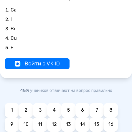
Ca
I
Br
Cu
F
Войти с VK ID
48%
учеников отвечают на вопрос правильно
1
2
3
4
5
6
7
8
9
10
11
12
13
14
15
16