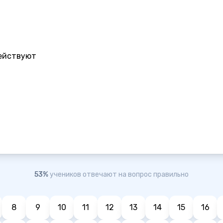
действуют
53%
учеников отвечают на вопрос правильно
8
9
10
11
12
13
14
15
16