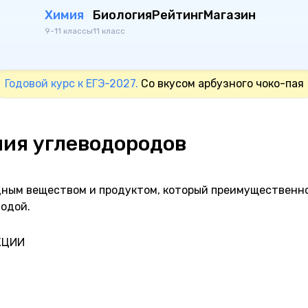
Химия
Биология
Рейтинг
Магазин
9-11 классы
11 класс
Годовой курс к ЕГЭ-2027.
Со вкусом арбузного чоко-пая
ния углеводородов
дным веществом и продуктом, который преимущественн
водой.
КЦИИ