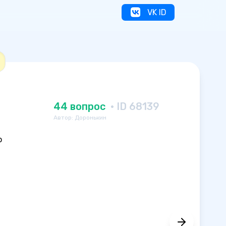
VK ID
44 вопрос
· ID 68139
Автор: Доронькин
о