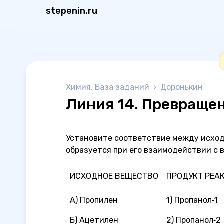
stepenin.ru
Химия. База заданий
›
Доронькин
Линия 14. Превраще
Установите соответствие между исхо
образуется при его взаимодействии с 
ИСХОДНОЕ ВЕЩЕСТВО
ПРОДУКТ РЕА
А) Пропилен
1) Пропанол‑1
Б) Ацетилен
2) Пропанол‑2