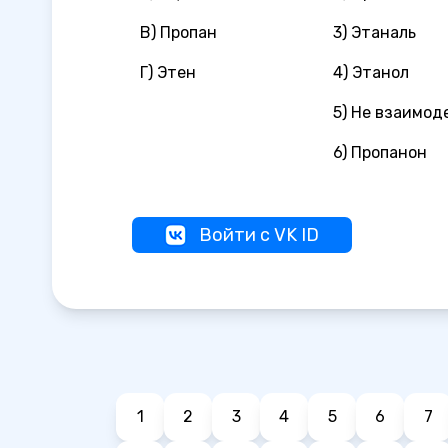
В) Пропан
3) Этаналь
Г) Этен
4) Этанол
5) Не взаимо
6) Пропанон
Войти с VK ID
1
2
3
4
5
6
7