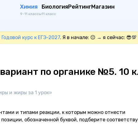
Химия
Биология
Рейтинг
Магазин
9-11 классы
11 класс
Годовой курс к ЕГЭ-2027
. Я в начале: 😐 → я сейчас: 😎💯
ариант по органике №5. 10 к
иры и жиры за 1 урок»
нтами и типами реакции, к которым можно отнести
 позиции, обозначенной буквой, подберите соответст