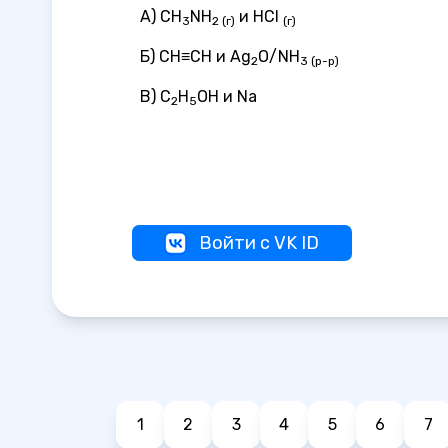
А) СН
NН
и НCl
3
2 (г)
(г)
Б) СН≡СН и Ag
O/NH
2
3 (р-р)
В) С
Н
ОН и Na
2
5
Войти с VK ID
1
2
3
4
5
6
7