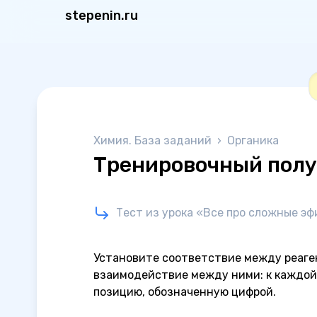
stepenin.ru
Химия. База заданий
›
Органика
Тренировочный полув
Тест из урока «Все про сложные эф
Установите соответствие между реаге
взаимодействие между ними: к каждой
позицию, обозначенную цифрой.