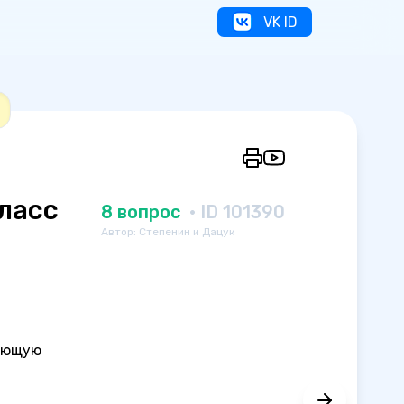
VK ID
ласс
8 вопрос
· ID 101390
Автор: Степенин и Дацук
вующую