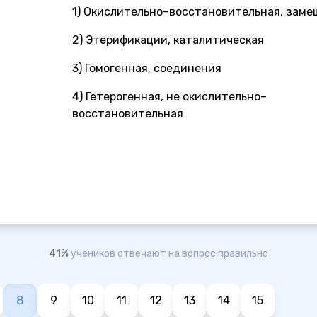
1) Окислительно–восстановительная, зам
2) Этерификации, каталитическая
3) Гомогенная, соединения
4) Гетерогенная, не окислительно–
восстановительная
41%
учеников отвечают на вопрос правильно
8
9
10
11
12
13
14
15