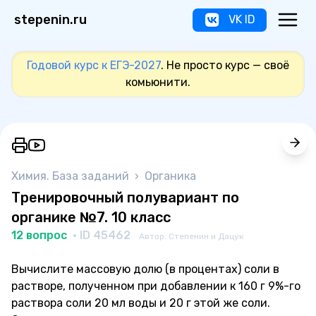
stepenin.ru
VK ID
Годовой курс к ЕГЭ-2027
. Не просто курс — своё
комьюнити.
Химия. База заданий
›
Органика
Тренировочный полувариант по
органике №7. 10 класс
12 вопрос
· ID 45462
Автор: Степенин и Дацук
Вычислите массовую долю (в процентах) соли в
растворе, полученном при добавлении к 160 г 9%-го
раствора соли 20 мл воды и 20 г этой же соли.