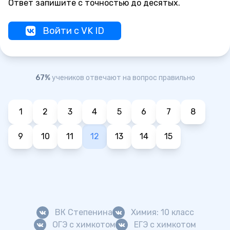
Ответ запишите с точностью до десятых.
Войти с VK ID
67%
учеников отвечают на вопрос правильно
1
2
3
4
5
6
7
8
9
10
11
12
13
14
15
ВК Степенина
Химия: 10 класс
ОГЭ с химкотом
ЕГЭ с химкотом