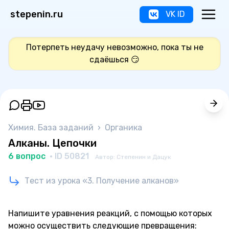
stepenin.ru
VK ID
Потерпеть неудачу невозможно, пока ты не
сдаёшься 😏
Химия. База заданий
›
Органика
Алканы. Цепочки
6 вопрос
· ID 50821
Автор: Степенин и Дацук
Тест из урока «3. Получение алканов»
Напишите уравнения реакций, с помощью которых
можно осуществить следующие превращения: