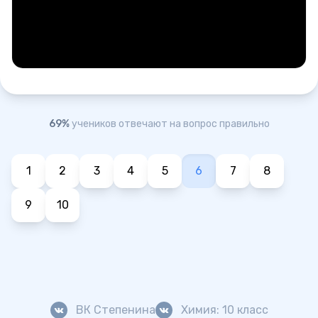
69%
учеников отвечают на вопрос правильно
1
2
3
4
5
6
7
8
9
10
ВК Степенина
Химия: 10 класс