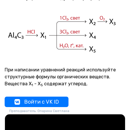
При написании уравнений реакций используйте
структурные формулы органических веществ.
Вещества X
- X
содержат углерод.
1
5
Войти с VK ID
Преподаватель: Опарина Светлана