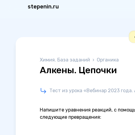
stepenin.ru
Химия. База заданий
›
Органика
Алкены. Цепочки
Тест из урока «Вебинар 2023 года. 
Напишите уравнения реакций, с помощ
следующие превращения: