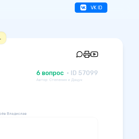
VK ID
.
6 вопрос
· ID 57099
Автор: Степенин и Дацук
рёв Владислав