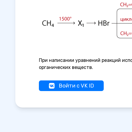
При написании уравнений реакций исп
органических веществ.
Войти с VK ID