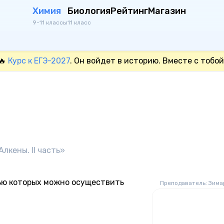
Химия
Биология
Рейтинг
Магазин
9-11 классы
11 класс
🔥
Курс к ЕГЭ-2027
. Он войдет в историю. Вместе с тобой
Алкены. II часть»
ью которых можно осуществить
Преподаватель: Зима