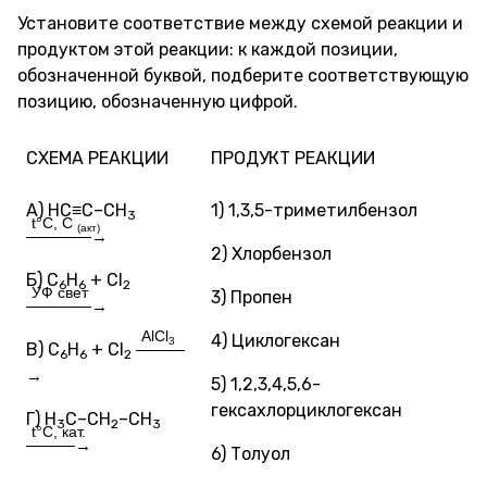
Установите соответствие между схемой реакции и
продуктом этой реакции: к каждой позиции,
обозначенной буквой, подберите соответствующую
позицию, обозначенную цифрой.
СХЕМА РЕАКЦИИ
ПРОДУКТ РЕАКЦИИ
А) HC≡C–CH
1) 1,3,5-триметилбензол
3
t°C, C
(акт)
————→
2) Хлорбензол
Б) C
H
+ Cl
6
6
2
УФ свет
3) Пропен
————→
AlCl
4) Циклогексан
3
В) C
H
+ Cl
———
6
6
2
→
5) 1,2,3,4,5,6-
гексахлорциклогексан
Г) H
C–CH
–CH
3
2
3
t°C, кат.
———→
6) Толуол