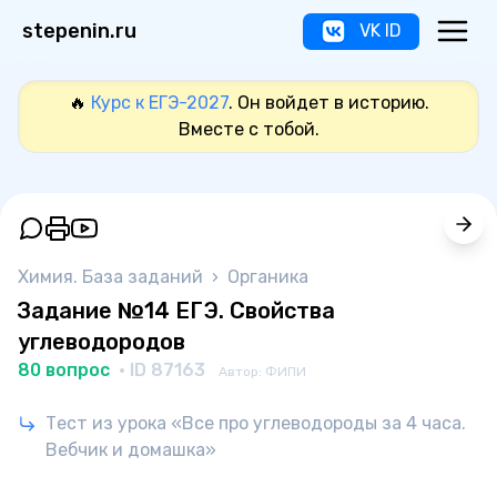
stepenin.ru
VK ID
🔥
Курс к ЕГЭ-2027
. Он войдет в историю.
Вместе с тобой.
Химия. База заданий
›
Органика
Задание №14 ЕГЭ. Свойства
углеводородов
80 вопрос
· ID 87163
Автор: ФИПИ
Тест из урока «Все про углеводороды за 4 часа.
Вебчик и домашка»