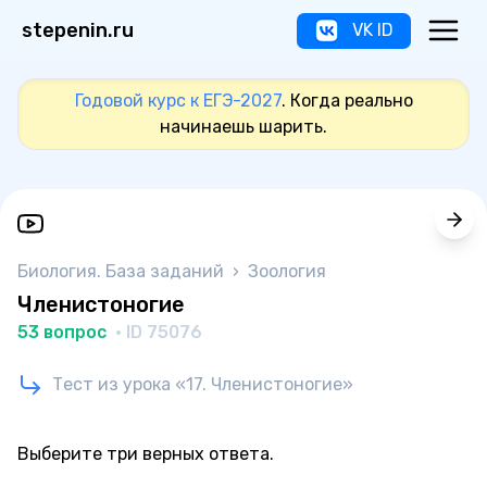
stepenin.ru
VK ID
Годовой курс к ЕГЭ-2027
. Когда реально
начинаешь шарить.
Биология. База заданий
›
Зоология
Членистоногие
53 вопрос
· ID 75076
Тест из урока «17. Членистоногие»
Выберите три верных ответа.