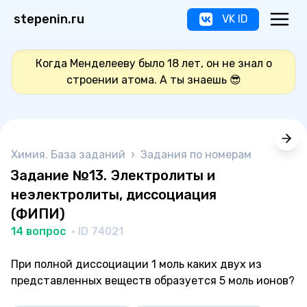
stepenin.ru
VK ID
Когда Менделееву было 18 лет, он не знал о
строении атома. А ты знаешь 😎
Химия. База заданий
›
Задания по номерам
Задание №13. Электролиты и
неэлектролиты, диссоциация
(ФИПИ)
14 вопрос
· ID 74021
При полной диссоциации 1 моль каких двух из
представленных веществ образуется 5 моль ионов?