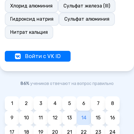
Хлорид алюминия
Сульфат железа (III)
Гидроксид натрия
Сульфат алюминия
Нитрат кальция
Войти с VK ID
86%
учеников отвечают на вопрос правильно
1
2
3
4
5
6
7
8
9
10
11
12
13
14
15
16
17
18
19
20
21
22
23
24