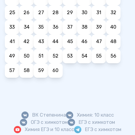
25
26
27
28
29
30
31
32
33
34
35
36
37
38
39
40
41
42
43
44
45
46
47
48
49
50
51
52
53
54
55
56
57
58
59
60
ВК Степенина
Химия: 10 класс
ОГЭ с химкотом
ЕГЭ с химкотом
Химия ЕГЭ и 10 класс
ЕГЭ с химкотом